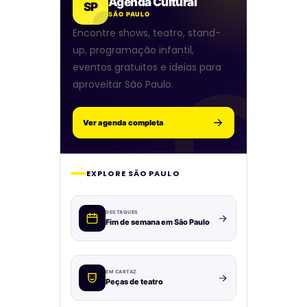
Agenda Cultural
SP
SÃO PAULO
Encontre shows, teatro, stand-
up, programação infantil,
eventos gratuitos e ideias para
aproveitar São Paulo.
Ver agenda completa
EXPLORE SÃO PAULO
DESTAQUES
Fim de semana em São Paulo
EM CARTAZ
Peças de teatro