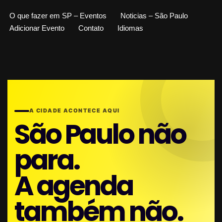
O que fazer em SP – Eventos
Noticias – São Paulo
Adicionar Evento
Contato
Idiomas
A CIDADE ACONTECE AQUI
São Paulo não
para.
A agenda
também não.