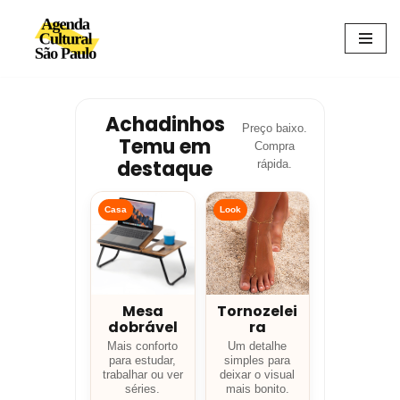
Avançar
para
o
conteúdo
Achadinhos
Preço baixo.
Temu em
Compra
destaque
rápida.
Casa
Look
Mesa
Tornozelei
dobrável
ra
Mais conforto
Um detalhe
para estudar,
simples para
trabalhar ou ver
deixar o visual
séries.
mais bonito.