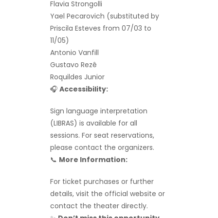
Flavia Strongolli
Yael Pecarovich (substituted by
Priscila Esteves from 07/03 to
11/05)
Antonio Vanfill
Gustavo Rezê
Roquildes Junior
🎧
Accessibility:
Sign language interpretation
(LIBRAS) is available for all
sessions. For seat reservations,
please contact the organizers.
📞
More Information:
For ticket purchases or further
details, visit the official website or
contact the theater directly.
✨
Don’t miss this opportunity