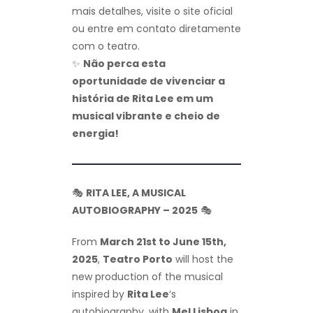
mais detalhes, visite o site oficial
ou entre em contato diretamente
com o teatro.
✨
Não perca esta
oportunidade de vivenciar a
história de Rita Lee em um
musical vibrante e cheio de
energia!
🎭
RITA LEE, A MUSICAL
AUTOBIOGRAPHY – 2025
🎭
From
March 21st to June 15th,
2025
,
Teatro Porto
will host the
new production of the musical
inspired by
Rita Lee
‘s
autobiography, with
Mel Lisboa
in