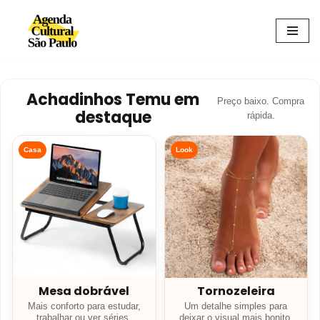
Avançar
para
o
conteúdo
Achadinhos Temu em
Preço baixo. Compra
destaque
rápida.
Casa
Look
Mesa dobrável
Tornozeleira
Mais conforto para estudar,
Um detalhe simples para
trabalhar ou ver séries.
deixar o visual mais bonito.