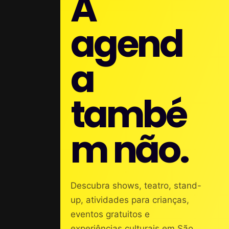
A
agend
a
també
m não.
Descubra shows, teatro, stand-
up, atividades para crianças,
eventos gratuitos e
experiências culturais em São