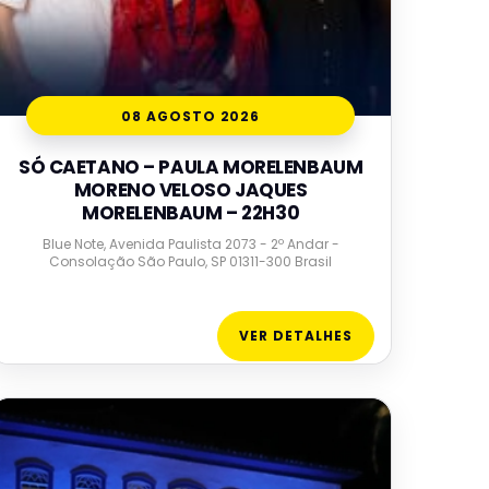
08 AGOSTO 2026
SÓ CAETANO – PAULA MORELENBAUM
MORENO VELOSO JAQUES
MORELENBAUM – 22H30
Blue Note, Avenida Paulista 2073 - 2º Andar -
Consolação São Paulo, SP 01311-300 Brasil
VER DETALHES