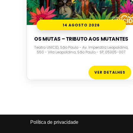
14 AGOSTO 2026
OS MUTAS – TRIBUTO AOS MUTANTES
Teatro UNICID, São Paulo - Av. Imperatriz Leopoldina,
550 - Vila Leopoldina, São Paulo - SP, 05305-007
VER DETALHES
Política de privacidade