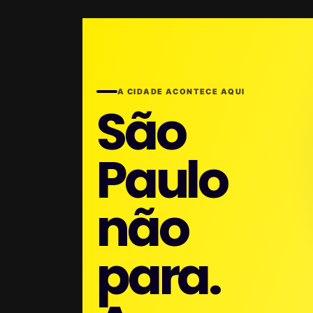
A CIDADE ACONTECE AQUI
São
Paulo
não
para.