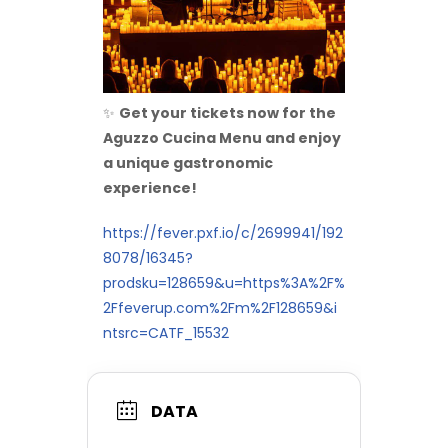
✨
Get your tickets now for the
Aguzzo Cucina Menu and enjoy
a unique gastronomic
experience!
https://fever.pxf.io/c/2699941/192
8078/16345?
prodsku=128659&u=https%3A%2F%
2Ffeverup.com%2Fm%2F128659&i
ntsrc=CATF_15532
DATA