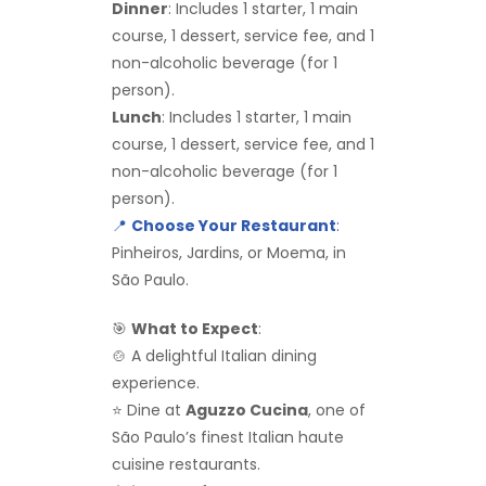
Dinner
: Includes 1 starter, 1 main
course, 1 dessert, service fee, and 1
non-alcoholic beverage (for 1
person).
Lunch
: Includes 1 starter, 1 main
course, 1 dessert, service fee, and 1
non-alcoholic beverage (for 1
person).
📍
Choose Your Restaurant
:
Pinheiros, Jardins, or Moema, in
São Paulo.
🎯
What to Expect
:
🍲 A delightful Italian dining
experience.
⭐ Dine at
Aguzzo Cucina
, one of
São Paulo’s finest Italian haute
cuisine restaurants.