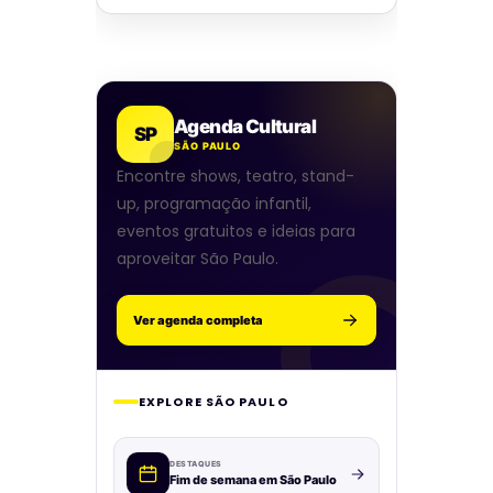
Agenda Cultural
SP
SÃO PAULO
Encontre shows, teatro, stand-
up, programação infantil,
eventos gratuitos e ideias para
aproveitar São Paulo.
Ver agenda completa
EXPLORE SÃO PAULO
DESTAQUES
Fim de semana em São Paulo