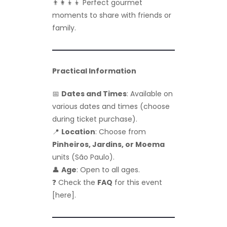
👨‍👩‍👦‍👦 Perfect gourmet
moments to share with friends or
family.
Practical Information
📅
Dates and Times
: Available on
various dates and times (choose
during ticket purchase).
📍
Location
: Choose from
Pinheiros, Jardins, or Moema
units (São Paulo).
👤
Age
: Open to all ages.
❓ Check the
FAQ
for this event
[here].