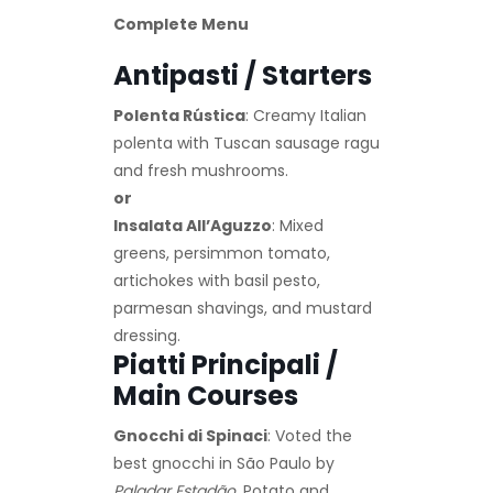
Complete Menu
Antipasti / Starters
Polenta Rústica
: Creamy Italian
polenta with Tuscan sausage ragu
and fresh mushrooms.
or
Insalata All’Aguzzo
: Mixed
greens, persimmon tomato,
artichokes with basil pesto,
parmesan shavings, and mustard
dressing.
Piatti Principali /
Main Courses
Gnocchi di Spinaci
: Voted the
best gnocchi in São Paulo by
Paladar Estadão
. Potato and