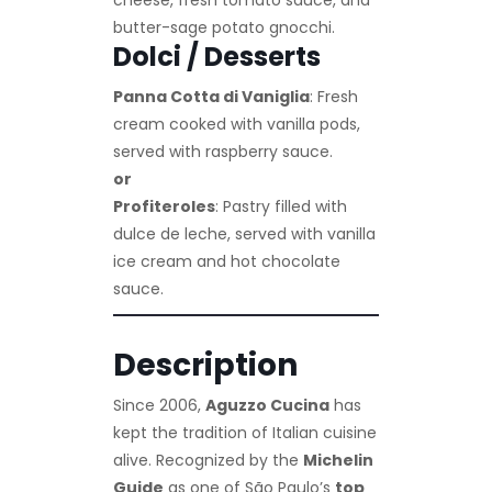
cheese, fresh tomato sauce, and
butter-sage potato gnocchi.
Dolci / Desserts
Panna Cotta di Vaniglia
: Fresh
cream cooked with vanilla pods,
served with raspberry sauce.
or
Profiteroles
: Pastry filled with
dulce de leche, served with vanilla
ice cream and hot chocolate
sauce.
Description
Since 2006,
Aguzzo Cucina
has
kept the tradition of Italian cuisine
alive. Recognized by the
Michelin
Guide
as one of São Paulo’s
top