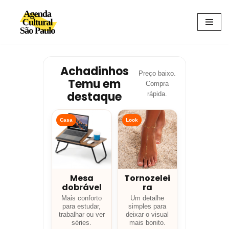
Avançar
para
o
conteúdo
Achadinhos
Preço baixo.
Temu em
Compra
destaque
rápida.
Casa
Look
Mesa
Tornozelei
dobrável
ra
Mais conforto
Um detalhe
para estudar,
simples para
trabalhar ou ver
deixar o visual
séries.
mais bonito.