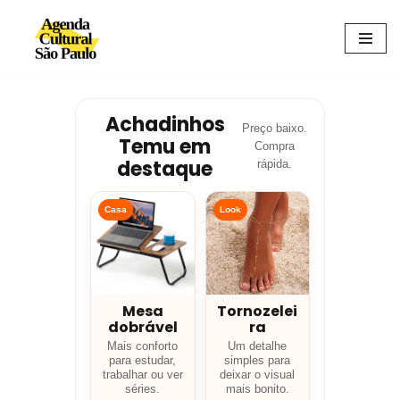
Avançar
para
o
conteúdo
Achadinhos
Preço baixo.
Temu em
Compra
destaque
rápida.
Casa
Look
Mesa
Tornozelei
dobrável
ra
Mais conforto
Um detalhe
para estudar,
simples para
trabalhar ou ver
deixar o visual
séries.
mais bonito.