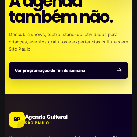
A agenda
também não.
Descubra shows, teatro, stand-up, atividades para
crianças, eventos gratuitos e experiências culturais em
São Paulo.
Ver programação do fim de semana
Agenda Cultural
SP
SÃO PAULO