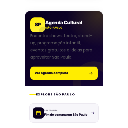
Agenda Cultural
SP
SÃO PAULO
Encontre shows, teatro, stand-
up, programação infantil,
eventos gratuitos e ideias para
aproveitar São Paulo.
Ver agenda completa
EXPLORE SÃO PAULO
DESTAQUES
Fim de semana em São Paulo