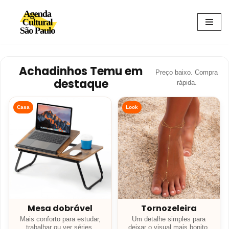
Avançar
para
o
conteúdo
Achadinhos Temu em
Preço baixo. Compra
destaque
rápida.
Casa
Look
Mesa dobrável
Tornozeleira
Mais conforto para estudar,
Um detalhe simples para
trabalhar ou ver séries.
deixar o visual mais bonito.