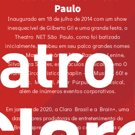
Paulo
Inaugurado em 18 de julho de 2014 com um show
inesquecível de Gilberto Gil e uma grande festa, o
Theatro NET São Paulo, como foi batizado
inicialmente, recebeu em seu palco grandes nomes
como Maria Bethânia, Elba Ramalho, Lenine,
Silva, Elza Soares, espetáculos musicais como O
Grande Circo Místico, Chaplin – O Musical, 60! e
70? Doc. Musical, A Cor Púrpura – O Musical,
além de inúmeros eventos corporativos.
Em janeiro de 2020, a Claro Brasil e a Brain+, uma
das maiores produtoras de entretenimento do
Brasil, apresentam um novo conceito para o