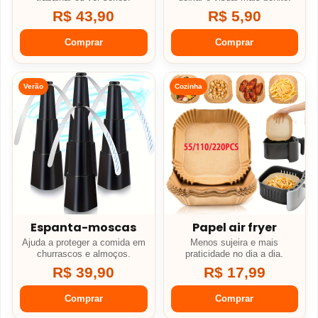
R$ 43,90
R$ 5,90
Comprar
Comprar
Verão
Cozinha
Espanta-moscas
Papel air fryer
Ajuda a proteger a comida em
Menos sujeira e mais
churrascos e almoços.
praticidade no dia a dia.
R$ 39,90
R$ 17,99
Comprar
Comprar