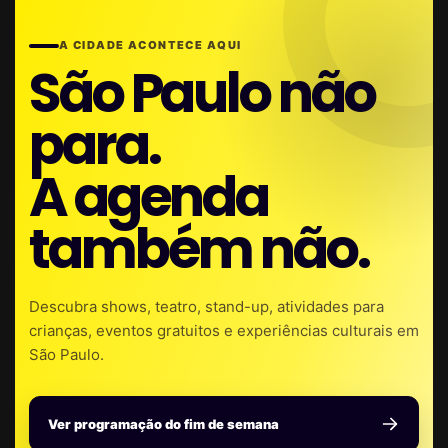
A CIDADE ACONTECE AQUI
São Paulo não
para.
A agenda
também não.
Descubra shows, teatro, stand-up, atividades para
crianças, eventos gratuitos e experiências culturais em
São Paulo.
Ver programação do fim de semana