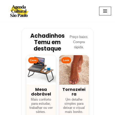
Avançar
para
o
conteúdo
Achadinhos
Preço baixo.
Temu em
Compra
destaque
rápida.
Casa
Look
Mesa
Tornozelei
dobrável
ra
Mais conforto
Um detalhe
para estudar,
simples para
trabalhar ou ver
deixar o visual
séries.
mais bonito.