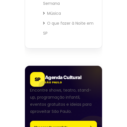
Semana
Música
O que fazer à Noite em
SP
Agenda Cultural
SP
SÃO PAULO
Encontre shows, teatro, stand-
up, programação infantil,
eventos gratuitos e ideias para
aproveitar São Paulo.