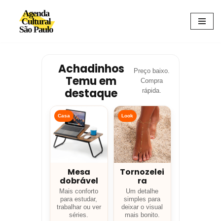
Avançar
para
o
conteúdo
Achadinhos
Preço baixo.
Temu em
Compra
destaque
rápida.
Casa
Look
Mesa
Tornozelei
dobrável
ra
Mais conforto
Um detalhe
para estudar,
simples para
trabalhar ou ver
deixar o visual
séries.
mais bonito.