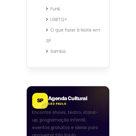
Funk
LGBTQ+
O que fazer à Noite em
SP
Samba
Agenda Cultural
SP
SÃO PAULO
Encontre shows, teatro, stand-
up, programação infantil,
eventos gratuitos e ideias para
aproveitar São Paulo.