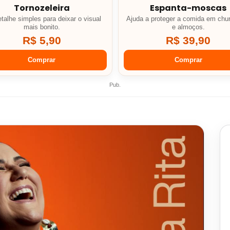
Tornozeleira
Espanta-moscas
talhe simples para deixar o visual
Ajuda a proteger a comida em chu
mais bonito.
e almoços.
R$ 5,90
R$ 39,90
Comprar
Comprar
Pub.