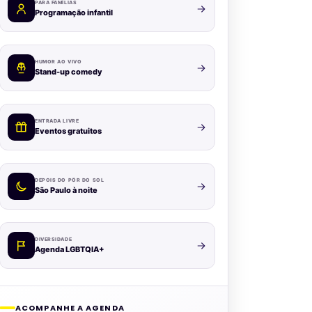
PARA FAMÍLIAS
Programação infantil
HUMOR AO VIVO
Stand-up comedy
ENTRADA LIVRE
Eventos gratuitos
DEPOIS DO PÔR DO SOL
São Paulo à noite
DIVERSIDADE
Agenda LGBTQIA+
ACOMPANHE A AGENDA