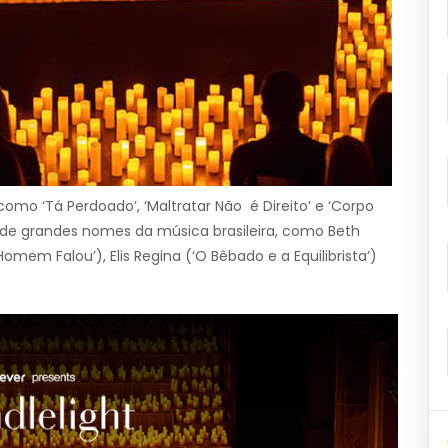
como ‘Tá Perdoado’, ‘Maltratar Não é Direito’ e ‘Corpo
s de grandes nomes da música brasileira, como Beth
Homem Falou’), Elis Regina (‘O Bêbado e a Equilibrista’)