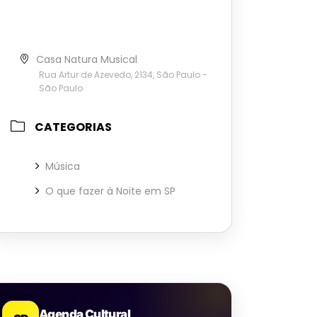
Casa Natura Musical
Rua Artur de Azevedo, 2134, São Paulo -
São Paulo
CATEGORIAS
Música
O que fazer à Noite em SP
Agenda Cultural