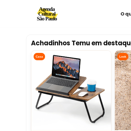
O qu
Avançar
para
o
conteúdo
Achadinhos Temu em destaqu
Casa
Look