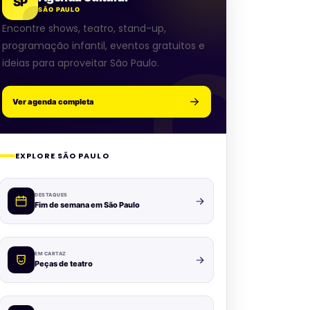
SP
SÃO PAULO
Encontre shows, teatro, stand-up,
programação infantil, eventos gratuitos e
ideias para aproveitar São Paulo.
Ver agenda completa
EXPLORE SÃO PAULO
DESTAQUES
Fim de semana em São Paulo
EM CARTAZ
Peças de teatro