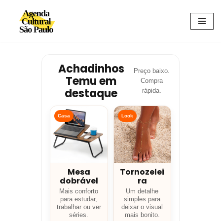
Avançar
para
o
conteúdo
Achadinhos
Preço baixo.
Temu em
Compra
destaque
rápida.
Casa
Look
Mesa
Tornozelei
dobrável
ra
Mais conforto
Um detalhe
para estudar,
simples para
trabalhar ou ver
deixar o visual
séries.
mais bonito.