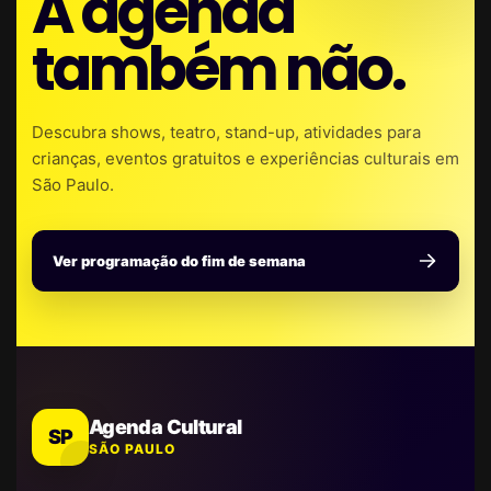
A agenda
também não.
Descubra shows, teatro, stand-up, atividades para
crianças, eventos gratuitos e experiências culturais em
São Paulo.
Ver programação do fim de semana
Agenda Cultural
SP
SÃO PAULO