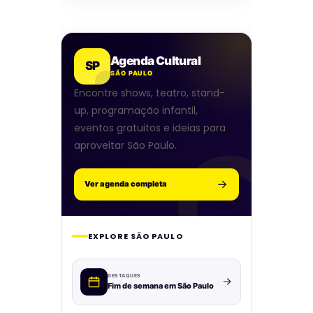
Agenda Cultural
SP
SÃO PAULO
Encontre shows, teatro, stand-
up, programação infantil,
eventos gratuitos e ideias para
aproveitar São Paulo.
Ver agenda completa
EXPLORE SÃO PAULO
DESTAQUES
Fim de semana em São Paulo