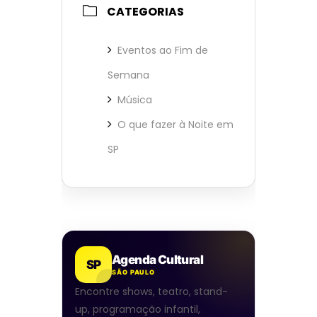
CATEGORIAS
Eventos ao Fim de
Semana
Música
O que fazer à Noite em
SP
Agenda Cultural
SP
SÃO PAULO
Encontre shows, teatro, stand-
up, programação infantil,