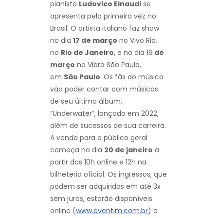
pianista
Ludovico Einaudi
se
apresenta pela primeira vez no
Brasil. O artista italiano faz show
no dia
17 de março
no Vivo Rio,
no
Rio de Janeiro
, e no dia 19
de
março
no Vibra São Paulo,
em
São Paulo
. Os fãs do músico
vão poder contar com músicas
de seu último álbum,
“Underwater”, lançado em 2022,
além de sucessos de sua carreira.
A venda para o público geral
começa no dia
20 de janeiro
a
partir das 10h online e 12h na
bilheteria oficial. Os ingressos, que
podem ser adquiridos em até 3x
sem juros, estarão disponíveis
online (
www.eventim.com.br
) e