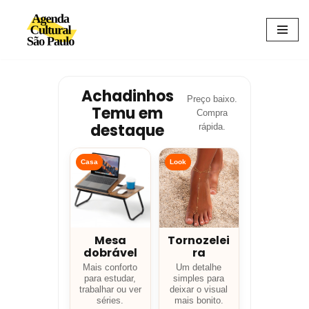
Avançar
para
o
conteúdo
Achadinhos
Preço baixo.
Temu em
Compra
destaque
rápida.
Casa
Look
Mesa
Tornozelei
dobrável
ra
Mais conforto
Um detalhe
para estudar,
simples para
trabalhar ou ver
deixar o visual
séries.
mais bonito.