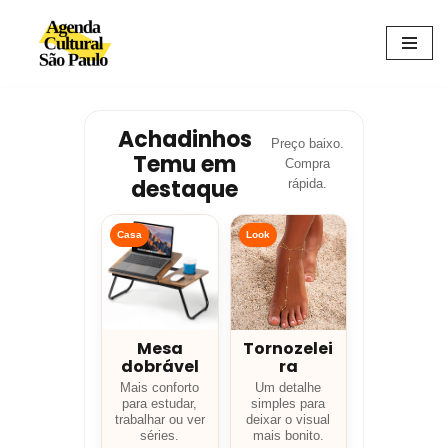
Avançar
para
o
conteúdo
Achadinhos
Preço baixo.
Temu em
Compra
destaque
rápida.
Casa
Look
Mesa
Tornozelei
dobrável
ra
Mais conforto
Um detalhe
para estudar,
simples para
trabalhar ou ver
deixar o visual
séries.
mais bonito.