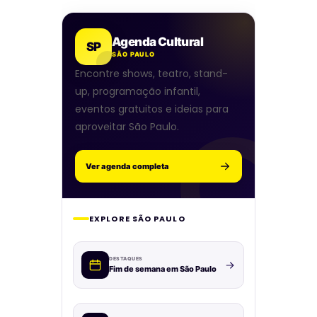
Agenda Cultural
SP
SÃO PAULO
Encontre shows, teatro, stand-
up, programação infantil,
eventos gratuitos e ideias para
aproveitar São Paulo.
Ver agenda completa
EXPLORE SÃO PAULO
DESTAQUES
Fim de semana em São Paulo