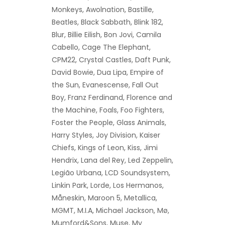
Monkeys, Awolnation, Bastille,
Beatles, Black Sabbath, Blink 182,
Blur, Billie Eilish, Bon Jovi, Camila
Cabello, Cage The Elephant,
CPM22, Crystal Castles, Daft Punk,
David Bowie, Dua Lipa, Empire of
the Sun, Evanescense, Fall Out
Boy, Franz Ferdinand, Florence and
the Machine, Foals, Foo Fighters,
Foster the People, Glass Animals,
Harry Styles, Joy Division, Kaiser
Chiefs, Kings of Leon, Kiss, Jimi
Hendrix, Lana del Rey, Led Zeppelin,
Legião Urbana, LCD Soundsystem,
Linkin Park, Lorde, Los Hermanos,
Måneskin, Maroon 5, Metallica,
MGMT, M.I.A, Michael Jackson, Mø,
Mumford&Sons, Muse, My