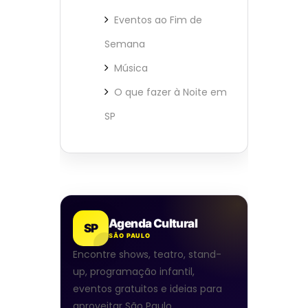
Eventos ao Fim de
Semana
Música
O que fazer à Noite em
SP
Agenda Cultural
SP
SÃO PAULO
Encontre shows, teatro, stand-
up, programação infantil,
eventos gratuitos e ideias para
aproveitar São Paulo.