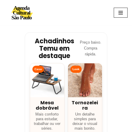
Avançar
para
o
conteúdo
Achadinhos
Preço baixo.
Temu em
Compra
destaque
rápida.
Casa
Look
Mesa
Tornozelei
dobrável
ra
Mais conforto
Um detalhe
para estudar,
simples para
trabalhar ou ver
deixar o visual
séries.
mais bonito.