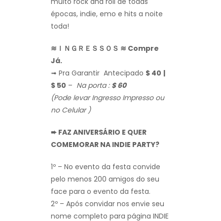
muito rock and roll de todas
épocas, indie, emo e hits a noite
toda!
≋ＩＮＧＲＥＳＳＯＳ ≋ Compre
Já.
➟ Pra Garantir Antecipado
$ 40
|
$ 50
–
Na porta :
$ 60
(
Pode levar Ingresso Impresso ou
no Celular )
➨ FAZ ANIVERSÁRIO E QUER
COMEMORAR NA INDIE PARTY?
1º – No evento da festa convide
pelo menos 200 amigos do seu
face para o evento da festa.
2º – Após convidar nos envie seu
nome completo para página INDIE