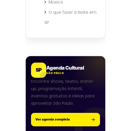
Música
O que fazer à Noite em
SP
Agenda Cultural
SP
SÃO PAULO
Encontre shows, teatro, stand-
up, programação infantil,
eventos gratuitos e ideias para
aproveitar São Paulo.
Ver agenda completa