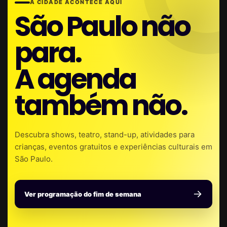
A CIDADE ACONTECE AQUI
São Paulo não
para.
A agenda
também não.
Descubra shows, teatro, stand-up, atividades para
crianças, eventos gratuitos e experiências culturais em
São Paulo.
Ver programação do fim de semana