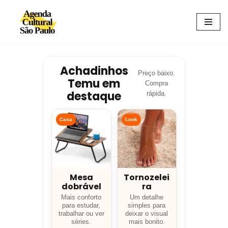
Avançar
para
o
conteúdo
Achadinhos
Preço baixo.
Temu em
Compra
destaque
rápida.
Casa
Look
Mesa
Tornozelei
dobrável
ra
Mais conforto
Um detalhe
para estudar,
simples para
trabalhar ou ver
deixar o visual
séries.
mais bonito.