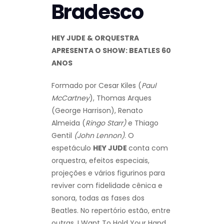
Bradesco
HEY JUDE & ORQUESTRA
APRESENTA O SHOW: BEATLES 60
ANOS
Formado por Cesar Kiles (
Paul
McCartney
), Thomas Arques
(George Harrison), Renato
Almeida (
Ringo Starr)
e Thiago
Gentil
(John Lennon)
. O
espetáculo
HEY JUDE
conta com
orquestra, efeitos especiais,
projeções e vários figurinos para
reviver com fidelidade cênica e
sonora, todas as fases dos
Beatles. No repertório estão, entre
outras, I Want To Hold Your Hand,