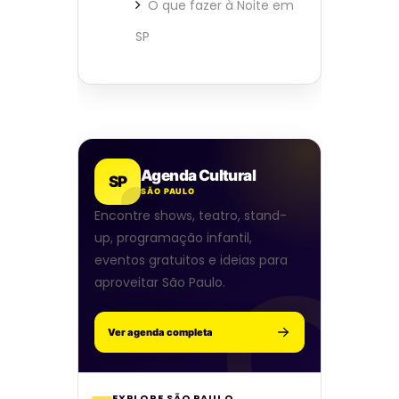
O que fazer à Noite em
SP
Agenda Cultural
SP
SÃO PAULO
Encontre shows, teatro, stand-
up, programação infantil,
eventos gratuitos e ideias para
aproveitar São Paulo.
Ver agenda completa
EXPLORE SÃO PAULO