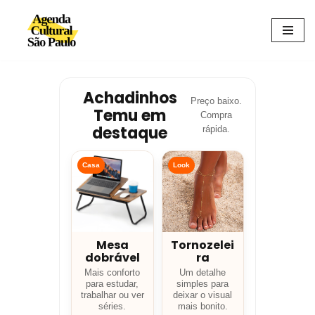
Avançar
para
o
conteúdo
Achadinhos
Preço baixo.
Temu em
Compra
destaque
rápida.
Casa
Look
Mesa
Tornozelei
dobrável
ra
Mais conforto
Um detalhe
para estudar,
simples para
trabalhar ou ver
deixar o visual
séries.
mais bonito.