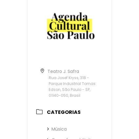
Teatro J. Safra
Rua Josef Kryss, 318 -
Parque Industrial Tomas
Edson, São Paulo - SP,
01140-050, Brasil
CATEGORIAS
Música