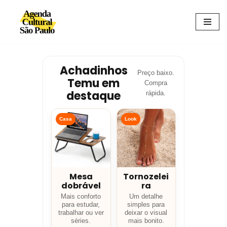
Avançar
para
o
conteúdo
Achadinhos
Preço baixo.
Temu em
Compra
destaque
rápida.
Casa
Look
Mesa
Tornozelei
dobrável
ra
Mais conforto
Um detalhe
para estudar,
simples para
trabalhar ou ver
deixar o visual
séries.
mais bonito.