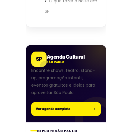
O que fazer à Noite em
SP
Agenda Cultural
SP
SÃO PAULO
Encontre shows, teatro, stand-
up, programação infantil,
eventos gratuitos e ideias para
aproveitar São Paulo.
Ver agenda completa
EXPLORE SÃO PAULO