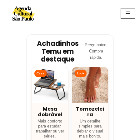
Avançar
para
o
conteúdo
Achadinhos
Preço baixo.
Temu em
Compra
destaque
rápida.
Casa
Look
Mesa
Tornozelei
dobrável
ra
Mais conforto
Um detalhe
para estudar,
simples para
trabalhar ou ver
deixar o visual
séries.
mais bonito.