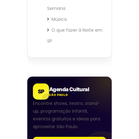
Semana
Música
O que fazer à Noite em
SP
Agenda Cultural
SP
SÃO PAULO
Encontre shows, teatro, stand-
up, programação infantil,
eventos gratuitos e ideias para
aproveitar São Paulo.