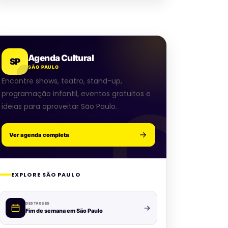
Agenda Cultural
SP
SÃO PAULO
Encontre shows, teatro, stand-up,
programação infantil, eventos gratuitos e
ideias para aproveitar São Paulo.
Ver agenda completa
EXPLORE SÃO PAULO
DESTAQUES
Fim de semana em São Paulo