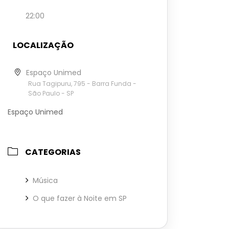
22:00
LOCALIZAÇÃO
Espaço Unimed
Rua Tagipuru, 795 - Barra Funda -
São Paulo - SP
Espaço Unimed
CATEGORIAS
Música
O que fazer à Noite em SP