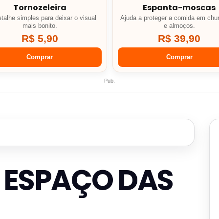
Tornozeleira
Espanta-moscas
talhe simples para deixar o visual
Ajuda a proteger a comida em chu
mais bonito.
e almoços.
R$ 5,90
R$ 39,90
Comprar
Comprar
Pub.
o ESPAÇO DAS