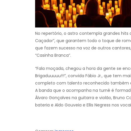
No repertório, o astro contempla grandes hits
Caçador”, que garantem todo o toque de rom
que fazem sucesso na voz de outros cantores, 
“Casinha Branca”.
“Fala moçada, chegou a hora da gente se enc
Brigaduuuuu!!!”, convida Fábio Jr., que tem ma
completo com talento reconhecido também c
A banda que o acompanha na turnê é formada 
Álvaro Gonçalves na guitarra e violão, Bruno Co
bateria e Aldo Gouveia e Ellis Negress nos vocai