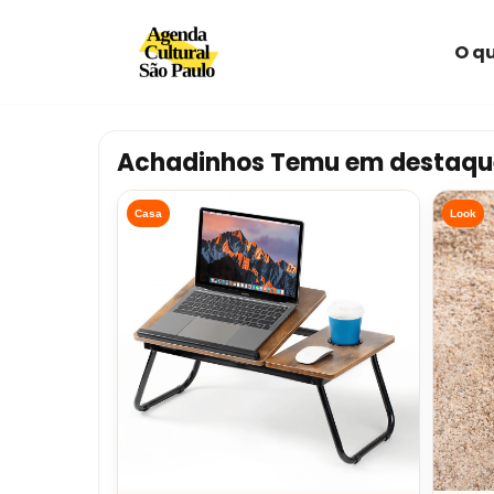
O qu
Avançar
para
o
conteúdo
Achadinhos Temu em destaqu
Casa
Look