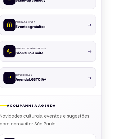
Stand-up comedy
ENTRADA LIVRE
Eventos gratuitos
DEPOIS DO PÔR DO SOL
São Paulo à noite
DIVERSIDADE
Agenda LGBTQIA+
ACOMPANHE A AGENDA
Novidades culturais, eventos e sugestões
para aproveitar São Paulo.