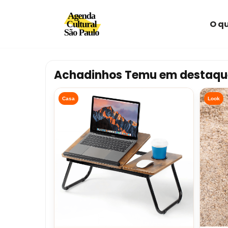
O qu
Avançar
para
o
conteúdo
Achadinhos Temu em destaqu
Casa
Look