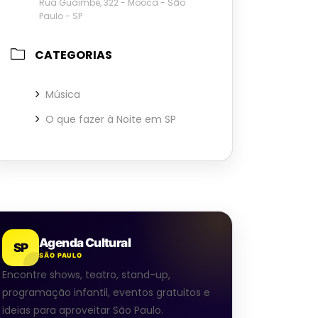
Rua Guaimbé, 322 - Mooca - São
Paulo - SP
CATEGORIAS
Música
O que fazer à Noite em SP
Agenda Cultural
SP
SÃO PAULO
Encontre shows, teatro, stand-up,
programação infantil, eventos gratuitos e
ideias para aproveitar São Paulo.