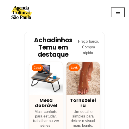
Avançar
para
o
conteúdo
Achadinhos
Preço baixo.
Temu em
Compra
destaque
rápida.
Casa
Look
Mesa
Tornozelei
dobrável
ra
Mais conforto
Um detalhe
para estudar,
simples para
trabalhar ou ver
deixar o visual
séries.
mais bonito.