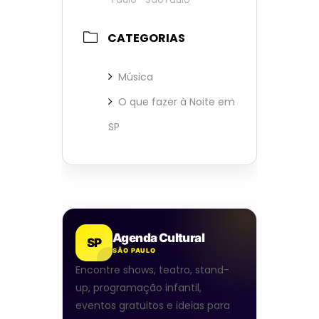
CATEGORIAS
Música
O que fazer à Noite em
SP
Agenda Cultural
SP
SÃO PAULO
Encontre shows, teatro, stand-
up, programação infantil,
eventos gratuitos e ideias para