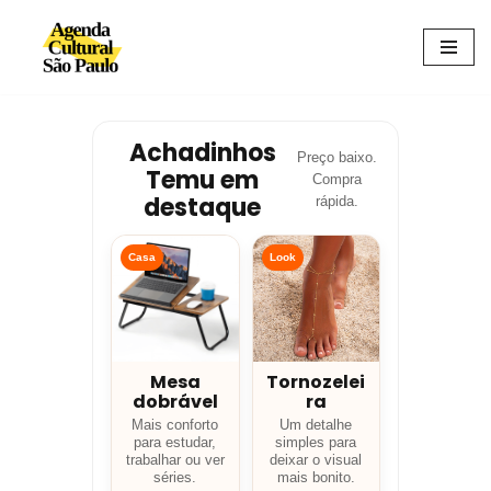
Avançar
para
o
conteúdo
Achadinhos
Preço baixo.
Temu em
Compra
destaque
rápida.
Casa
Look
Mesa
Tornozelei
dobrável
ra
Mais conforto
Um detalhe
para estudar,
simples para
trabalhar ou ver
deixar o visual
séries.
mais bonito.