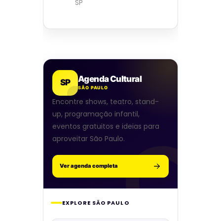
SP
Agenda Cultural
SP
SÃO PAULO
Encontre shows, teatro, stand-
up, programação infantil,
eventos gratuitos e ideias para
aproveitar São Paulo.
Ver agenda completa
EXPLORE SÃO PAULO