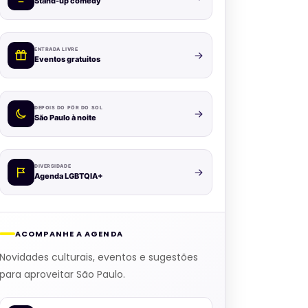
Stand-up comedy
ENTRADA LIVRE
Eventos gratuitos
DEPOIS DO PÔR DO SOL
São Paulo à noite
DIVERSIDADE
Agenda LGBTQIA+
ACOMPANHE A AGENDA
Novidades culturais, eventos e sugestões
para aproveitar São Paulo.