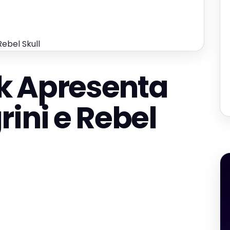
ebel Skull
k Apresenta
rini e Rebel