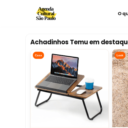
O qu
Avançar
para
o
conteúdo
Achadinhos Temu em destaqu
Casa
Look