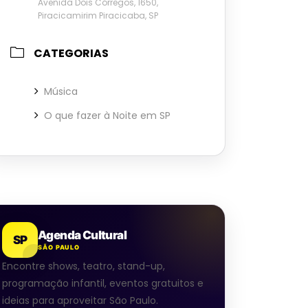
Avenida Dois Córregos, 1650,
Piracicamirim Piracicaba, SP
CATEGORIAS
Música
O que fazer à Noite em SP
Agenda Cultural
SP
SÃO PAULO
Encontre shows, teatro, stand-up,
programação infantil, eventos gratuitos e
ideias para aproveitar São Paulo.