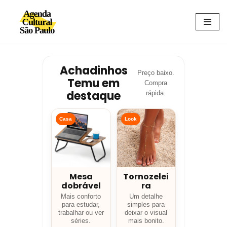
Avançar
para
o
conteúdo
Achadinhos
Preço baixo.
Temu em
Compra
destaque
rápida.
Casa
Look
Mesa
Tornozelei
dobrável
ra
Mais conforto
Um detalhe
para estudar,
simples para
trabalhar ou ver
deixar o visual
séries.
mais bonito.