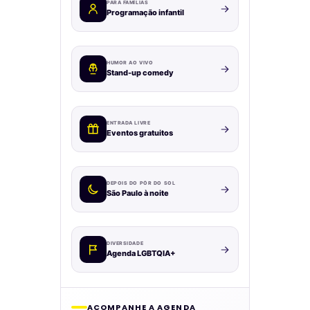
PARA FAMÍLIAS
Programação infantil
HUMOR AO VIVO
Stand-up comedy
ENTRADA LIVRE
Eventos gratuitos
DEPOIS DO PÔR DO SOL
São Paulo à noite
DIVERSIDADE
Agenda LGBTQIA+
ACOMPANHE A AGENDA