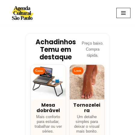
Avançar
para
o
conteúdo
Achadinhos
Preço baixo.
Temu em
Compra
destaque
rápida.
Casa
Look
Mesa
Tornozelei
dobrável
ra
Mais conforto
Um detalhe
para estudar,
simples para
trabalhar ou ver
deixar o visual
séries.
mais bonito.