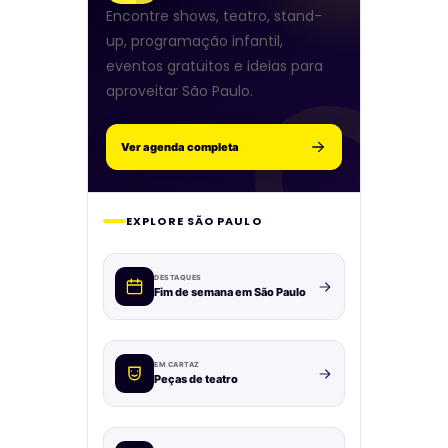
Encontre shows, teatro, stand-
up, programação infantil,
eventos gratuitos e ideias para
aproveitar São Paulo.
Ver agenda completa
EXPLORE SÃO PAULO
DESTAQUES
Fim de semana em São Paulo
EM CARTAZ
Peças de teatro