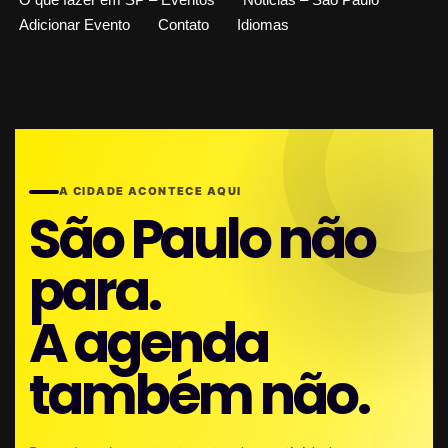
Adicionar Evento
Contato
Idiomas
A CIDADE ACONTECE AQUI
São Paulo não
para.
A agenda
também não.