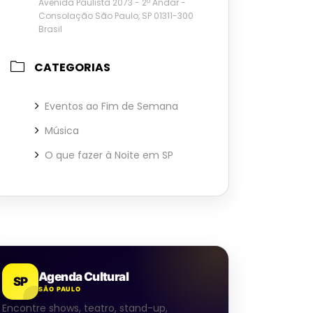
Avenida Paulista 2073 - 2º Andar -
Consolação São Paulo, SP 01311-300
Brasil
CATEGORIAS
Eventos ao Fim de Semana
Música
O que fazer à Noite em SP
Agenda Cultural
SP
SÃO PAULO
Encontre shows, teatro, stand-up,