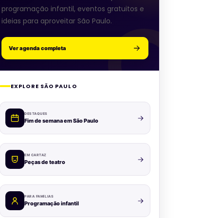
programação infantil, eventos gratuitos e
ideias para aproveitar São Paulo.
Ver agenda completa
EXPLORE SÃO PAULO
DESTAQUES
Fim de semana em São Paulo
EM CARTAZ
Peças de teatro
PARA FAMÍLIAS
Programação infantil