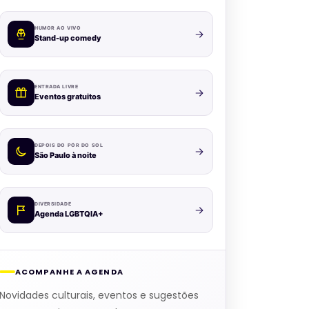
HUMOR AO VIVO
Stand-up comedy
ENTRADA LIVRE
Eventos gratuitos
DEPOIS DO PÔR DO SOL
São Paulo à noite
DIVERSIDADE
Agenda LGBTQIA+
ACOMPANHE A AGENDA
Novidades culturais, eventos e sugestões