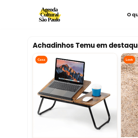
O qu
Avançar
para
o
conteúdo
Achadinhos Temu em destaqu
Casa
Look