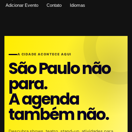
Adicionar Evento
Contato
Idiomas
A CIDADE ACONTECE AQUI
São Paulo não
para.
A agenda
também não.
Descubra shows, teatro, stand-up, atividades para