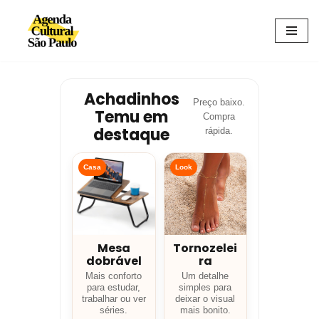
Avançar
para
o
conteúdo
Achadinhos
Preço baixo.
Temu em
Compra
destaque
rápida.
Casa
Look
Mesa
Tornozelei
dobrável
ra
Mais conforto
Um detalhe
para estudar,
simples para
trabalhar ou ver
deixar o visual
séries.
mais bonito.