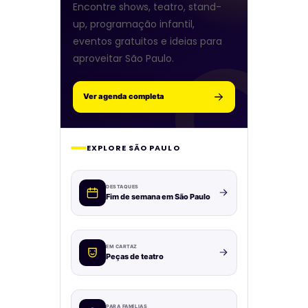
Encontre shows, teatro, stand-
up, programação infantil,
eventos gratuitos e ideias para
aproveitar São Paulo.
Ver agenda completa
EXPLORE SÃO PAULO
DESTAQUES
Fim de semana em São Paulo
EM CARTAZ
Peças de teatro
PARA FAMÍLIAS