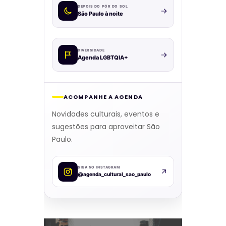
DEPOIS DO PÔR DO SOL
São Paulo à noite
DIVERSIDADE
Agenda LGBTQIA+
ACOMPANHE A AGENDA
Novidades culturais, eventos e
sugestões para aproveitar São
Paulo.
SIGA NO INSTAGRAM
@agenda_cultural_sao_paulo