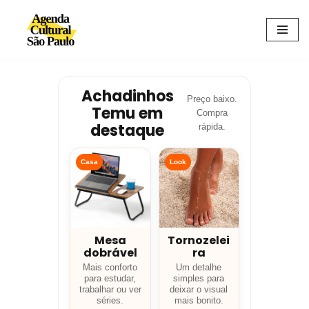
Avançar
para
o
conteúdo
Achadinhos
Preço baixo.
Temu em
Compra
destaque
rápida.
Casa
Look
Mesa
Tornozelei
dobrável
ra
Mais conforto
Um detalhe
para estudar,
simples para
trabalhar ou ver
deixar o visual
séries.
mais bonito.