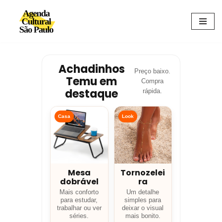
Avançar
para
o
conteúdo
Achadinhos
Preço baixo.
Temu em
Compra
destaque
rápida.
Casa
Look
Mesa
Tornozelei
dobrável
ra
Mais conforto
Um detalhe
para estudar,
simples para
trabalhar ou ver
deixar o visual
séries.
mais bonito.