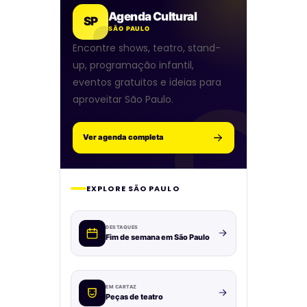
Agenda Cultural
SP
SÃO PAULO
Encontre shows, teatro, stand-
up, programação infantil,
eventos gratuitos e ideias para
aproveitar São Paulo.
Ver agenda completa
EXPLORE SÃO PAULO
DESTAQUES
Fim de semana em São Paulo
EM CARTAZ
Peças de teatro