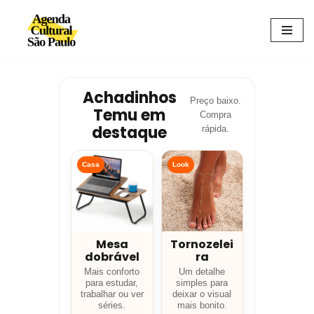
Avançar
para
o
conteúdo
Achadinhos
Preço baixo.
Temu em
Compra
destaque
rápida.
Casa
Look
Mesa
Tornozelei
dobrável
ra
Mais conforto
Um detalhe
para estudar,
simples para
trabalhar ou ver
deixar o visual
séries.
mais bonito.