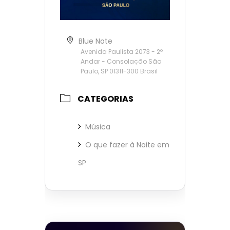
Blue Note
Avenida Paulista 2073 - 2º
Andar - Consolação São
Paulo, SP 01311-300 Brasil
CATEGORIAS
Música
O que fazer à Noite em
SP