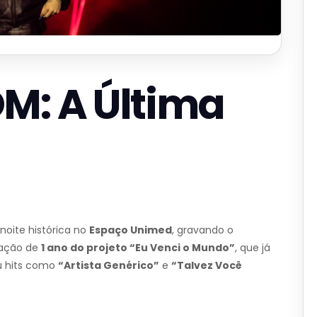
M: A Última
noite histórica no
Espaço Unimed
, gravando o
ração de
1 ano do projeto “Eu Venci o Mundo”
, que já
u hits como
“Artista Genérico”
e
“Talvez Você