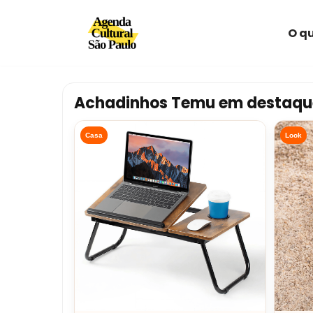
O qu
Avançar
para
o
conteúdo
Achadinhos Temu em destaqu
Casa
Look