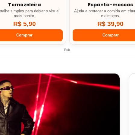
Tornozeleira
Espanta-moscas
talhe simples para deixar o visual
Ajuda a proteger a comida em chu
mais bonito.
e almoços.
R$ 5,90
R$ 39,90
Comprar
Comprar
Pub.