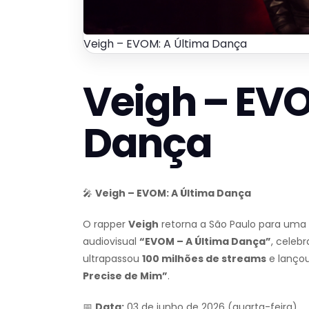
Veigh – EVOM: A Última Dança
Veigh – EVO
Dança
🎤
Veigh – EVOM: A Última Dança
O rapper
Veigh
retorna a São Paulo para uma 
audiovisual
“EVOM – A Última Dança”
, celeb
ultrapassou
100 milhões de streams
e lanço
Precise de Mim”
.
📅
Data:
03 de junho de 2026 (quarta-feira)