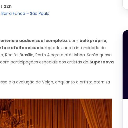
às
22h
 Barra Funda – São Paulo
eriência audiovisual completa
, com
balé próprio,
te e efeitos visuais
, reproduzindo a intensidade da
 Recife, Brasília, Porto Alegre e até Lisboa. Serão quase
om participações especiais dos artistas da
Supernova
so e a evolução de Veigh, enquanto o artista eterniza