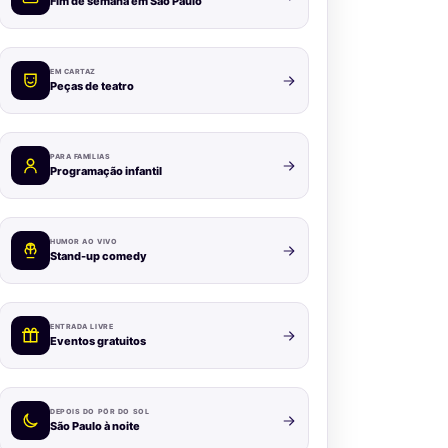
Fim de semana em São Paulo
EM CARTAZ
Peças de teatro
PARA FAMÍLIAS
Programação infantil
HUMOR AO VIVO
Stand-up comedy
ENTRADA LIVRE
Eventos gratuitos
DEPOIS DO PÔR DO SOL
São Paulo à noite