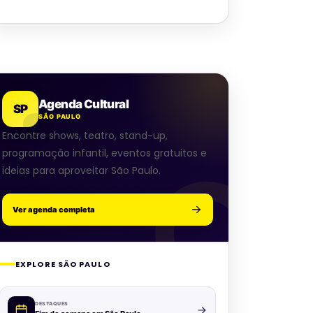
Agenda Cultural
SP
SÃO PAULO
Encontre shows, teatro, stand-up,
programação infantil, eventos gratuitos e
ideias para aproveitar São Paulo.
Ver agenda completa
EXPLORE SÃO PAULO
DESTAQUES