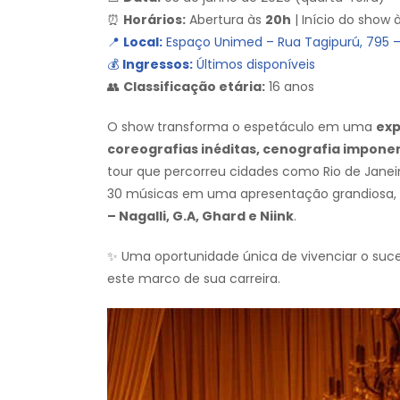
⏰
Horários:
Abertura às
20h
| Início do show 
📍
Local:
Espaço Unimed – Rua Tagipurú, 795 –
💰
Ingressos:
Últimos disponíveis
👥
Classificação etária:
16 anos
O show transforma o espetáculo em uma
exp
coreografias inéditas, cenografia imponen
tour que percorreu cidades como Rio de Janeiro,
30 músicas em uma apresentação grandiosa, c
– Nagalli, G.A, Ghard e Niink
.
✨ Uma oportunidade única de vivenciar o suces
este marco de sua carreira.