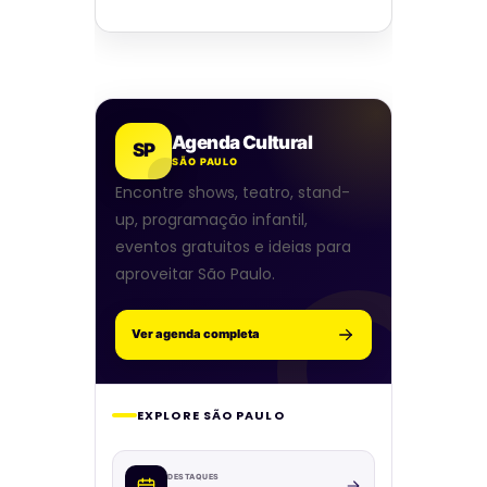
Agenda Cultural
SP
SÃO PAULO
Encontre shows, teatro, stand-
up, programação infantil,
eventos gratuitos e ideias para
aproveitar São Paulo.
Ver agenda completa
EXPLORE SÃO PAULO
DESTAQUES