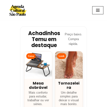
Avançar
para
o
conteúdo
Achadinhos
Preço baixo.
Temu em
Compra
destaque
rápida.
Casa
Look
Mesa
Tornozelei
dobrável
ra
Mais conforto
Um detalhe
para estudar,
simples para
trabalhar ou ver
deixar o visual
séries.
mais bonito.