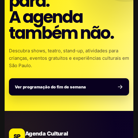
para.
A agenda
também não.
Descubra shows, teatro, stand-up, atividades para
crianças, eventos gratuitos e experiências culturais em
São Paulo.
Ver programação do fim de semana
Agenda Cultural
SP