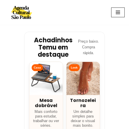
Avançar
para
o
conteúdo
Achadinhos
Preço baixo.
Temu em
Compra
destaque
rápida.
Casa
Look
Mesa
Tornozelei
dobrável
ra
Mais conforto
Um detalhe
para estudar,
simples para
trabalhar ou ver
deixar o visual
séries.
mais bonito.