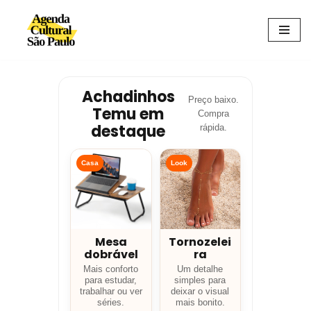
Avançar
para
o
conteúdo
Achadinhos
Preço baixo.
Temu em
Compra
destaque
rápida.
Casa
Look
Mesa
Tornozelei
dobrável
ra
Mais conforto
Um detalhe
para estudar,
simples para
trabalhar ou ver
deixar o visual
séries.
mais bonito.