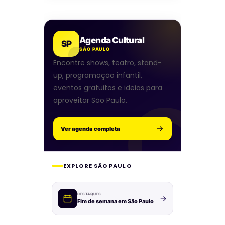
Agenda Cultural
SP
SÃO PAULO
Encontre shows, teatro, stand-
up, programação infantil,
eventos gratuitos e ideias para
aproveitar São Paulo.
Ver agenda completa
EXPLORE SÃO PAULO
DESTAQUES
Fim de semana em São Paulo