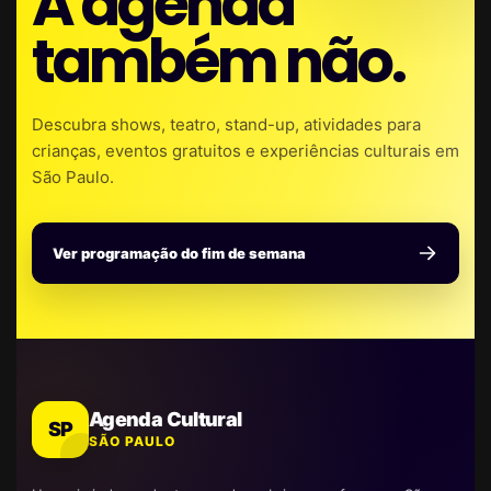
A agenda
também não.
Descubra shows, teatro, stand-up, atividades para
crianças, eventos gratuitos e experiências culturais em
São Paulo.
Ver programação do fim de semana
Agenda Cultural
SP
SÃO PAULO