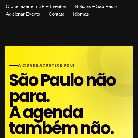
O que fazer em SP – Eventos
Noticias – São Paulo
Adicionar Evento
Contato
Idiomas
A CIDADE ACONTECE AQUI
São Paulo não
para.
A agenda
também não.