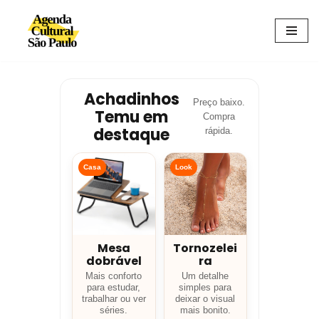
Avançar
para
o
conteúdo
Achadinhos
Preço baixo.
Temu em
Compra
destaque
rápida.
Casa
Look
Mesa
Tornozelei
dobrável
ra
Mais conforto
Um detalhe
para estudar,
simples para
trabalhar ou ver
deixar o visual
séries.
mais bonito.