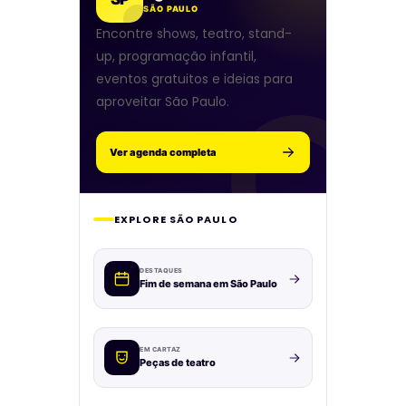
SÃO PAULO
Encontre shows, teatro, stand-
up, programação infantil,
eventos gratuitos e ideias para
aproveitar São Paulo.
Ver agenda completa
EXPLORE SÃO PAULO
DESTAQUES
Fim de semana em São Paulo
EM CARTAZ
Peças de teatro