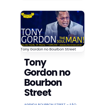
Tony Gordon no Bourbon Street
Tony
Gordon no
Bourbon
Street
AGENDA BOURBON STREET – SÃO