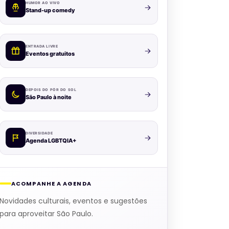
HUMOR AO VIVO
Stand-up comedy
ENTRADA LIVRE
Eventos gratuitos
DEPOIS DO PÔR DO SOL
São Paulo à noite
DIVERSIDADE
Agenda LGBTQIA+
ACOMPANHE A AGENDA
Novidades culturais, eventos e sugestões
para aproveitar São Paulo.