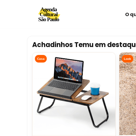
O qu
Avançar
para
o
conteúdo
Achadinhos Temu em destaqu
Casa
Look