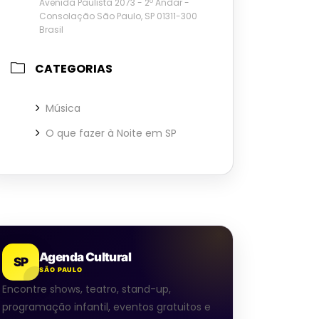
Avenida Paulista 2073 - 2º Andar -
Consolação São Paulo, SP 01311-300
Brasil
CATEGORIAS
Música
O que fazer à Noite em SP
Agenda Cultural
SP
SÃO PAULO
Encontre shows, teatro, stand-up,
programação infantil, eventos gratuitos e