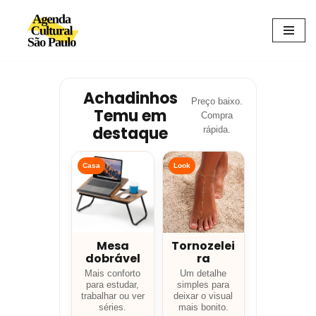
Avançar
para
o
conteúdo
Achadinhos
Preço baixo.
Temu em
Compra
destaque
rápida.
Casa
Look
Mesa
Tornozelei
dobrável
ra
Mais conforto
Um detalhe
para estudar,
simples para
trabalhar ou ver
deixar o visual
séries.
mais bonito.