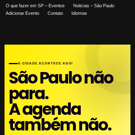
O que fazer em SP – Eventos
Noticias – São Paulo
Adicionar Evento
Contato
Idiomas
A CIDADE ACONTECE AQUI
São Paulo não
para.
A agenda
também não.