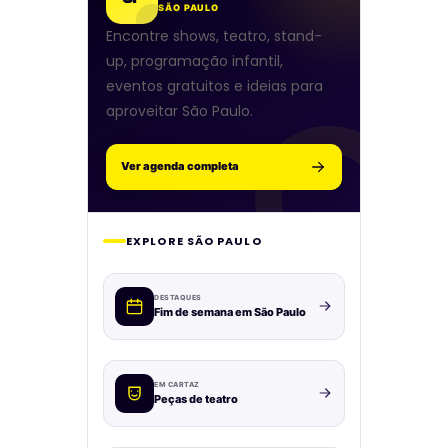
SÃO PAULO
Encontre shows, teatro, stand-
up, programação infantil,
eventos gratuitos e ideias para
aproveitar São Paulo.
Ver agenda completa
EXPLORE SÃO PAULO
DESTAQUES
Fim de semana em São Paulo
EM CARTAZ
Peças de teatro