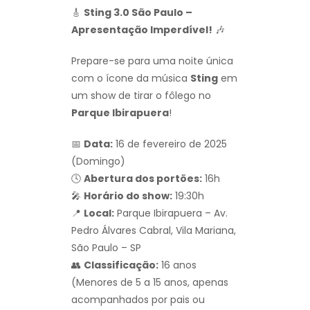
🎸
Sting 3.0 São Paulo –
Apresentação Imperdível!
🎶
Prepare-se para uma noite única
com o ícone da música
Sting
em
um show de tirar o fôlego no
Parque Ibirapuera
!
📅
Data:
16 de fevereiro de 2025
(Domingo)
🕓
Abertura dos portões:
16h
🎤
Horário do show:
19:30h
📍
Local:
Parque Ibirapuera – Av.
Pedro Álvares Cabral, Vila Mariana,
São Paulo – SP
👥
Classificação:
16 anos
(Menores de 5 a 15 anos, apenas
acompanhados por pais ou