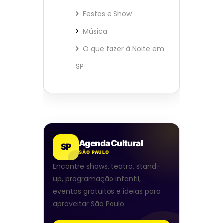
Festas e Show
Música
O que fazer à Noite em
SP
Agenda Cultural
SP
SÃO PAULO
Encontre shows, teatro, stand-
up, programação infantil,
eventos gratuitos e ideias para
aproveitar São Paulo.