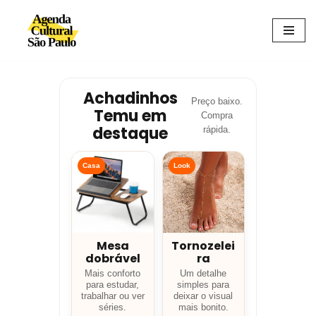
Avançar
para
o
conteúdo
Achadinhos
Preço baixo.
Temu em
Compra
destaque
rápida.
Casa
Look
Mesa
Tornozelei
dobrável
ra
Mais conforto
Um detalhe
para estudar,
simples para
trabalhar ou ver
deixar o visual
séries.
mais bonito.