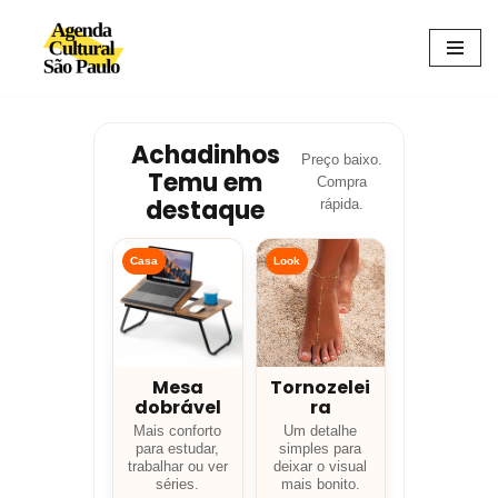
Avançar
para
o
conteúdo
Achadinhos
Preço baixo.
Temu em
Compra
destaque
rápida.
Casa
Look
Mesa
Tornozelei
dobrável
ra
Mais conforto
Um detalhe
para estudar,
simples para
trabalhar ou ver
deixar o visual
séries.
mais bonito.