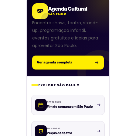
Agenda Cultural
SP
SÃO PAULO
Encontre shows, teatro, stand-
up, programação infantil,
eventos gratuitos e ideias para
aproveitar São Paulo.
Ver agenda completa
EXPLORE SÃO PAULO
DESTAQUES
Fim de semana em São Paulo
EM CARTAZ
Peças de teatro