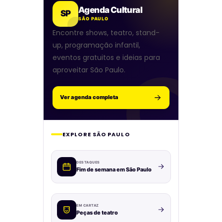
Agenda Cultural
SP
SÃO PAULO
Encontre shows, teatro, stand-
up, programação infantil,
eventos gratuitos e ideias para
aproveitar São Paulo.
Ver agenda completa
EXPLORE SÃO PAULO
DESTAQUES
Fim de semana em São Paulo
EM CARTAZ
Peças de teatro