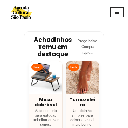
Avançar
para
o
conteúdo
Achadinhos
Preço baixo.
Temu em
Compra
destaque
rápida.
Casa
Look
Mesa
Tornozelei
dobrável
ra
Mais conforto
Um detalhe
para estudar,
simples para
trabalhar ou ver
deixar o visual
séries.
mais bonito.