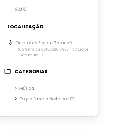
20:00
LOCALIZAÇÃO
Quintal do Espeto Tatuapé
Rua Serra de Botucatu, 1.933 - Tatuapé
- São Paulo - SP
CATEGORIAS
Música
O que fazer à Noite em SP