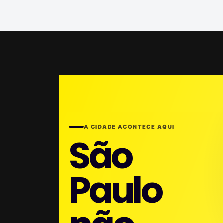
A CIDADE ACONTECE AQUI
São
Paulo