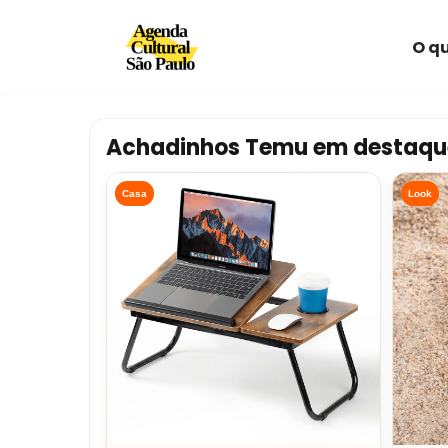
O qu
Avançar
para
o
conteúdo
Achadinhos Temu em destaqu
Casa
Look