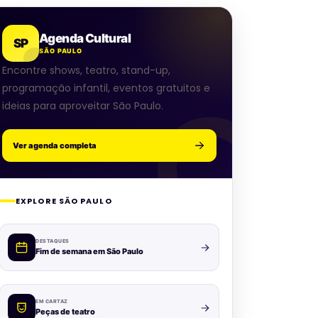
Agenda Cultural
SP
SÃO PAULO
Encontre shows, teatro, stand-up,
programação infantil, eventos gratuitos e
ideias para aproveitar São Paulo.
Ver agenda completa
EXPLORE SÃO PAULO
DESTAQUES
Fim de semana em São Paulo
EM CARTAZ
Peças de teatro