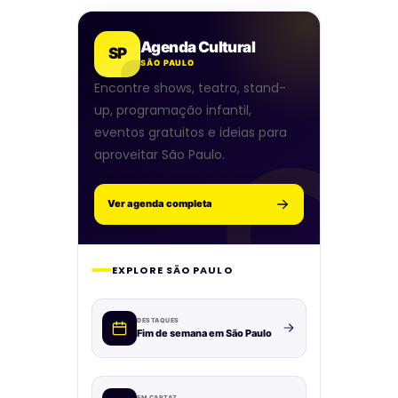
Agenda Cultural
SP
SÃO PAULO
Encontre shows, teatro, stand-
up, programação infantil,
eventos gratuitos e ideias para
aproveitar São Paulo.
Ver agenda completa
EXPLORE SÃO PAULO
DESTAQUES
Fim de semana em São Paulo
EM CARTAZ