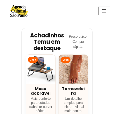
Avançar
para
o
conteúdo
Achadinhos
Preço baixo.
Temu em
Compra
destaque
rápida.
Casa
Look
Mesa
Tornozelei
dobrável
ra
Mais conforto
Um detalhe
para estudar,
simples para
trabalhar ou ver
deixar o visual
séries.
mais bonito.