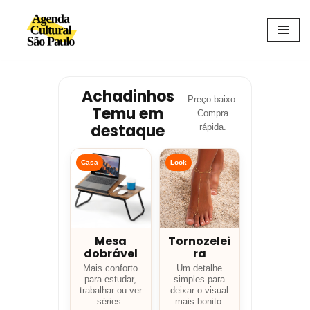
Avançar
para
o
conteúdo
Achadinhos
Preço baixo.
Temu em
Compra
destaque
rápida.
Casa
Look
Mesa
Tornozelei
dobrável
ra
Mais conforto
Um detalhe
para estudar,
simples para
trabalhar ou ver
deixar o visual
séries.
mais bonito.