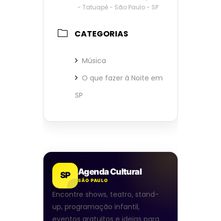
- Tatuapé - São Paulo - SP
CATEGORIAS
Música
O que fazer à Noite em
SP
Agenda Cultural
SP
SÃO PAULO
Encontre shows, teatro, stand-
up, programação infantil,
eventos gratuitos e ideias para