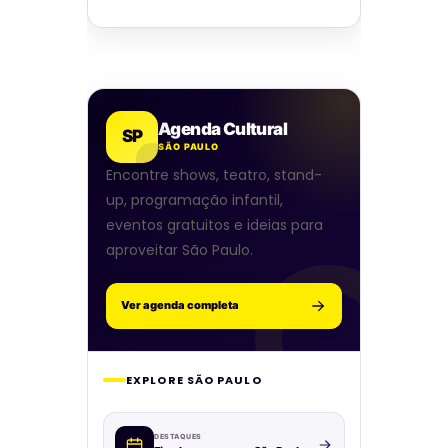
Agenda Cultural
SP
SÃO PAULO
Encontre shows, teatro, stand-
up, programação infantil,
eventos gratuitos e ideias para
aproveitar São Paulo.
Ver agenda completa
EXPLORE SÃO PAULO
DESTAQUES