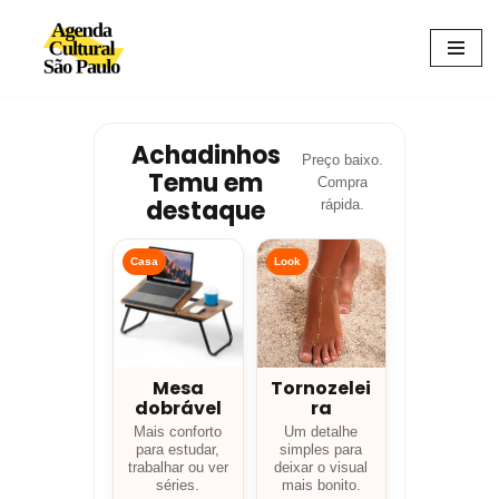
Avançar
para
o
conteúdo
Achadinhos
Preço baixo.
Temu em
Compra
destaque
rápida.
Casa
Look
Mesa
Tornozelei
dobrável
ra
Mais conforto
Um detalhe
para estudar,
simples para
trabalhar ou ver
deixar o visual
séries.
mais bonito.