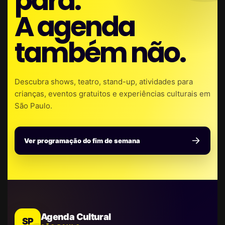
para.
A agenda
também não.
Descubra shows, teatro, stand-up, atividades para
crianças, eventos gratuitos e experiências culturais em
São Paulo.
Ver programação do fim de semana
Agenda Cultural
SP