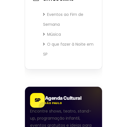
Eventos ao Fim de
Semana
Música
O que fazer à Noite em
SP
Agenda Cultural
SP
SÃO PAULO
Encontre shows, teatro, stand-
up, programação infantil,
eventos gratuitos e ideias para