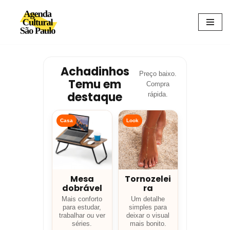
Avançar
para
o
conteúdo
Achadinhos
Preço baixo.
Temu em
Compra
destaque
rápida.
Casa
Look
Mesa
Tornozelei
dobrável
ra
Mais conforto
Um detalhe
para estudar,
simples para
trabalhar ou ver
deixar o visual
séries.
mais bonito.