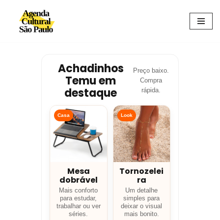
Avançar
para
o
conteúdo
Achadinhos
Preço baixo.
Temu em
Compra
destaque
rápida.
Casa
Look
Mesa
Tornozelei
dobrável
ra
Mais conforto
Um detalhe
para estudar,
simples para
trabalhar ou ver
deixar o visual
séries.
mais bonito.