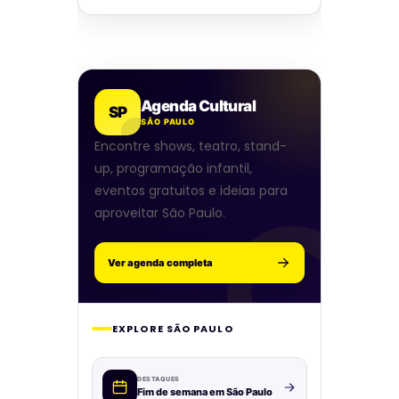
Agenda Cultural
SP
SÃO PAULO
Encontre shows, teatro, stand-
up, programação infantil,
eventos gratuitos e ideias para
aproveitar São Paulo.
Ver agenda completa
EXPLORE SÃO PAULO
DESTAQUES
Fim de semana em São Paulo