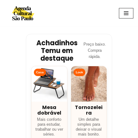
Avançar
para
o
conteúdo
Achadinhos
Preço baixo.
Temu em
Compra
destaque
rápida.
Casa
Look
Mesa
Tornozelei
dobrável
ra
Mais conforto
Um detalhe
para estudar,
simples para
trabalhar ou ver
deixar o visual
séries.
mais bonito.