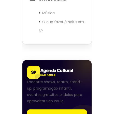
Música
O que fazer à Noite em
SP
Agenda Cultural
SP
SÃO PAULO
Encontre shows, teatro, stand-
up, programação infantil,
eventos gratuitos e ideias para
aproveitar São Paulo.