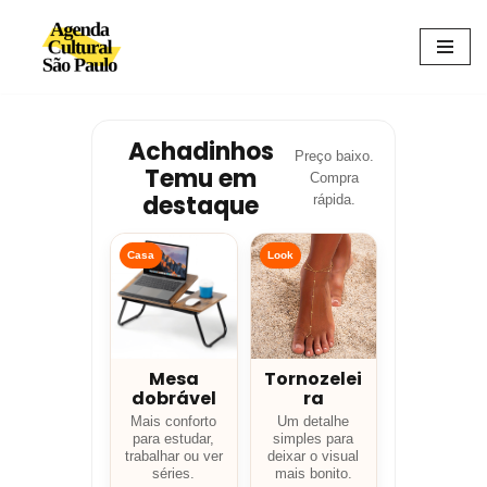
Avançar
para
o
conteúdo
Achadinhos
Preço baixo.
Temu em
Compra
destaque
rápida.
Casa
Look
Mesa
Tornozelei
dobrável
ra
Mais conforto
Um detalhe
para estudar,
simples para
trabalhar ou ver
deixar o visual
séries.
mais bonito.