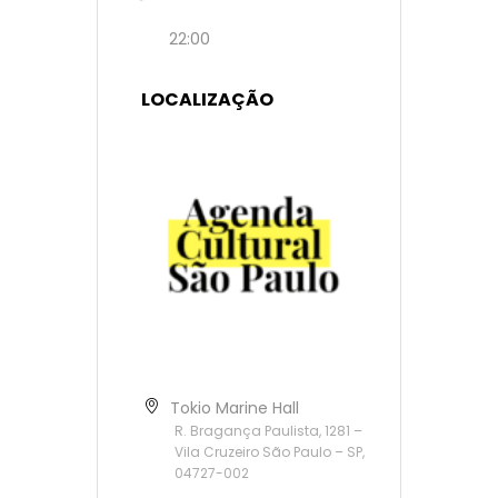
22:00
LOCALIZAÇÃO
Tokio Marine Hall
R. Bragança Paulista, 1281 –
Vila Cruzeiro São Paulo – SP,
04727-002