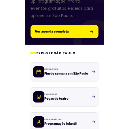
up, programação infantil,
eventos gratuitos e ideias para
aproveitar São Paulo.
Ver agenda completa
EXPLORE SÃO PAULO
DESTAQUES
Fim de semana em São Paulo
EM CARTAZ
Peças de teatro
PARA FAMÍLIAS
Programação infantil