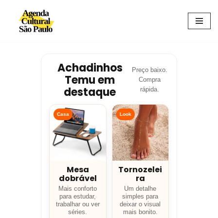
Avançar
para
o
conteúdo
Achadinhos
Preço baixo.
Temu em
Compra
destaque
rápida.
Casa
Look
Mesa
Tornozelei
dobrável
ra
Mais conforto
Um detalhe
para estudar,
simples para
trabalhar ou ver
deixar o visual
séries.
mais bonito.