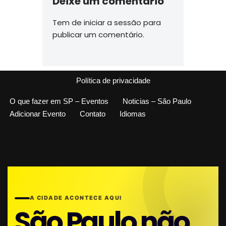
Deixe um comentário
Tem de
iniciar a sessão
para
publicar um comentário.
Política de privacidade
O que fazer em SP – Eventos
Noticias – São Paulo
Adicionar Evento
Contato
Idiomas
A CIDADE ACONTECE AQUI
São Paulo não