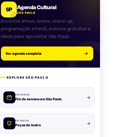
Agenda Cultural
SP
SÃO PAULO
Encontre shows, teatro, stand-up,
programação infantil, eventos gratuitos e
ideias para aproveitar São Paulo.
Ver agenda completa
EXPLORE SÃO PAULO
DESTAQUES
Fim de semana em São Paulo
EM CARTAZ
Peças de teatro