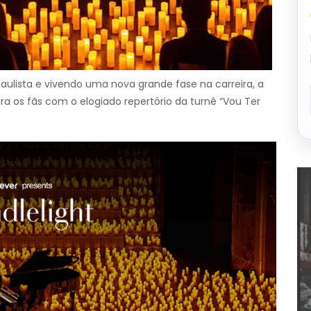
aulista e vivendo uma nova grande fase na carreira, a
a os fãs com o elogiado repertório da turnê “Vou Ter