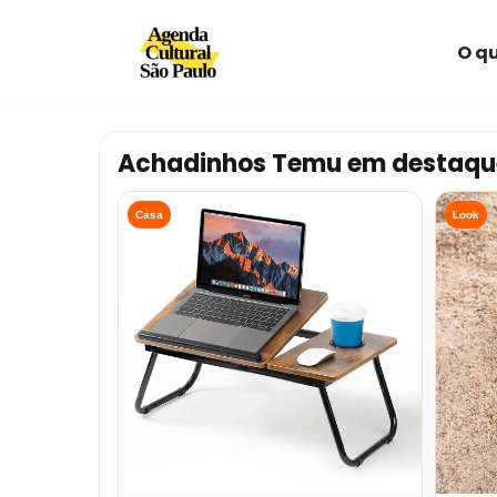
O qu
Avançar
para
o
conteúdo
Achadinhos Temu em destaqu
Casa
Look