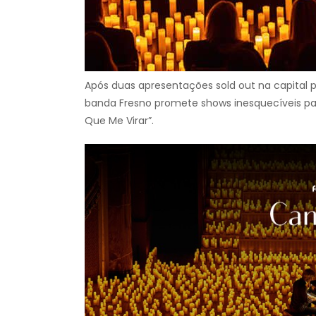
Após duas apresentações sold out na capital p
banda Fresno promete shows inesquecíveis par
Que Me Virar”.