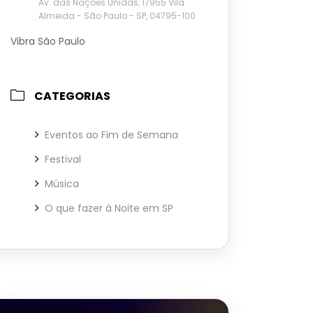
Av. das Nações Unidas, 17955 Vila
Almeida - São Paulo - SP, 04795-100
Vibra São Paulo
CATEGORIAS
Eventos ao Fim de Semana
Festival
Música
O que fazer à Noite em SP