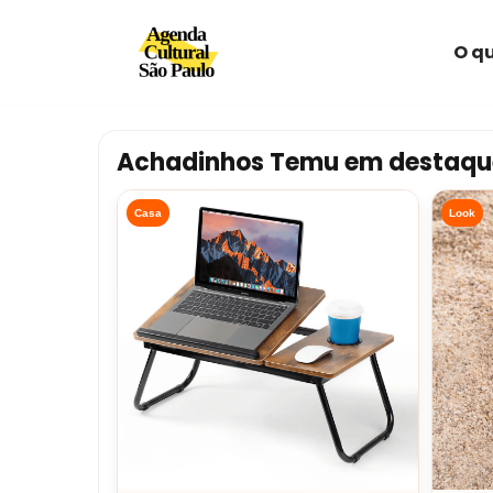
O qu
Avançar
para
o
conteúdo
Achadinhos Temu em destaqu
Casa
Look