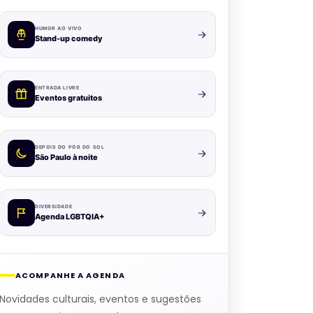
HUMOR AO VIVO
Stand-up comedy
ENTRADA LIVRE
Eventos gratuitos
DEPOIS DO PÔR DO SOL
São Paulo à noite
DIVERSIDADE
Agenda LGBTQIA+
ACOMPANHE A AGENDA
Novidades culturais, eventos e sugestões