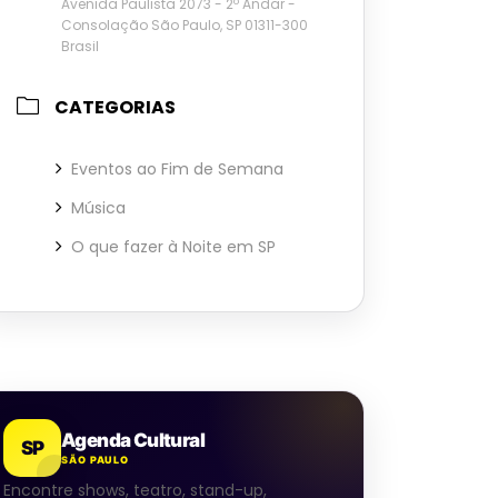
Avenida Paulista 2073 - 2º Andar -
Consolação São Paulo, SP 01311-300
Brasil
CATEGORIAS
Eventos ao Fim de Semana
Música
O que fazer à Noite em SP
Agenda Cultural
SP
SÃO PAULO
Encontre shows, teatro, stand-up,