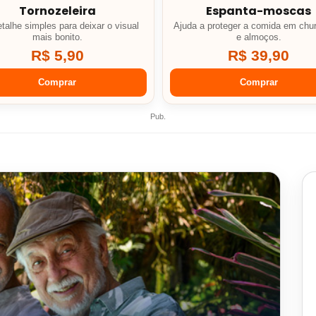
Tornozeleira
Espanta-moscas
talhe simples para deixar o visual
Ajuda a proteger a comida em chu
mais bonito.
e almoços.
R$ 5,90
R$ 39,90
Comprar
Comprar
Pub.