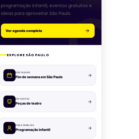
programação infantil, eventos gratuitos e
ideias para aproveitar São Paulo.
Ver agenda completa
EXPLORE SÃO PAULO
DESTAQUES
Fim de semana em São Paulo
EM CARTAZ
Peças de teatro
PARA FAMÍLIAS
Programação infantil